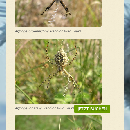
NEUE SPEZIES
GALLERIE
Argiope bruennichi © Pandion Wild Tours
KONTAKT
MASSGESCHNEIDERTE TOUR
Argiope lobata © Pandion Wild Tours
JETZT BUCHEN