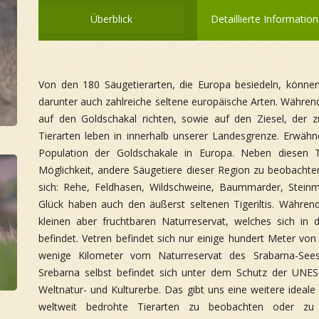
Überblick
Detaillierte Informatio
Von den 180 Säugetierarten, die Europa besiedeln, können
darunter auch zahlreiche seltene europäische Arten. Währe
auf den Goldschakal richten, sowie auf den Ziesel, der 
Tierarten leben in innerhalb unserer Landesgrenze. Erwähn
Population der Goldschakale in Europa. Neben diesen 
Möglichkeit, andere Säugetiere dieser Region zu beobachte
sich: Rehe, Feldhasen, Wildschweine, Baummarder, Stei
Glück haben auch den äußerst seltenen Tigeriltis. Währen
kleinen aber fruchtbaren Naturreservat, welches sich in
befindet. Vetren befindet sich nur einige hundert Meter vo
wenige Kilometer vom Naturreservat des Srabarna-Sees
Srebarna selbst befindet sich unter dem Schutz der UNESC
Weltnatur- und Kulturerbe. Das gibt uns eine weitere ideal
weltweit bedrohte Tierarten zu beobachten oder zu f