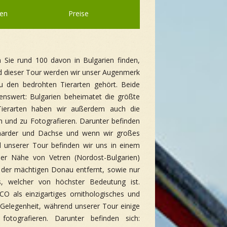
nen
Preise
 Sie rund 100 davon in Bulgarien finden,
nd dieser Tour werden wir unser Augenmerk
zu den bedrohten Tierarten gehört. Beide
enswert: Bulgarien beheimatet die größte
Tierarten haben wir außerdem auch die
n und zu Fotografieren. Darunter befinden
nmarder und Dachse und wenn wir großes
d unserer Tour befinden wir uns in einem
 der Nähe von Vetren (Nordost-Bulgarien)
n der mächtigen Donau entfernt, sowie nur
, welcher von höchster Bedeutung ist.
O als einzigartiges ornithologisches und
e Gelegenheit, während unserer Tour einige
otografieren. Darunter befinden sich: