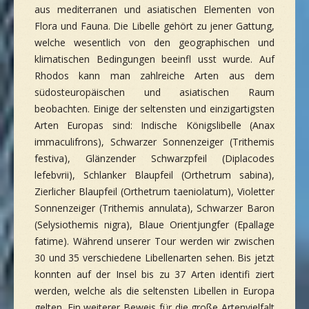
aus mediterranen und asiatischen Elementen von
Flora und Fauna. Die Libelle gehört zu jener Gattung,
welche wesentlich von den geographischen und
klimatischen Bedingungen beeinfl usst wurde. Auf
Rhodos kann man zahlreiche Arten aus dem
südosteuropäischen und asiatischen Raum
beobachten. Einige der seltensten und einzigartigsten
Arten Europas sind: Indische Königslibelle (Anax
immaculifrons), Schwarzer Sonnenzeiger (Trithemis
festiva), Glänzender Schwarzpfeil (Diplacodes
lefebvrii), Schlanker Blaupfeil (Orthetrum sabina),
Zierlicher Blaupfeil (Orthetrum taeniolatum), Violetter
Sonnenzeiger (Trithemis annulata), Schwarzer Baron
(Selysiothemis nigra), Blaue Orientjungfer (Epallage
fatime). Während unserer Tour werden wir zwischen
30 und 35 verschiedene Libellenarten sehen. Bis jetzt
konnten auf der Insel bis zu 37 Arten identifi ziert
werden, welche als die seltensten Libellen in Europa
gelten. Ein weiterer Beweis für die große Artenvielfalt