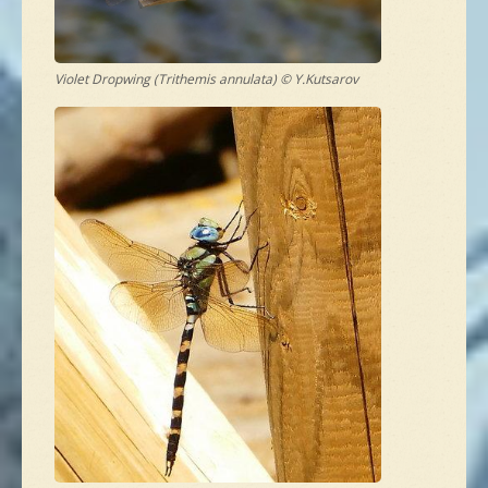
Violet Dropwing (Trithemis annulata) © Y.Kutsarov