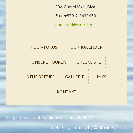
20A Cherni Vrah Blvd.
Fax: +359-2-9630436
pandiond@einet.bg
TOUR-FOKUS
TOUR-KALENDER
UNSERE TOUREN
CHECKLISTE
NEUE SPEZIES
GALLERIE
LINKS
KONTAKT
All rights reserved Pandion wild tours ® 2013
Web Programming by © Studio77D Ltd.