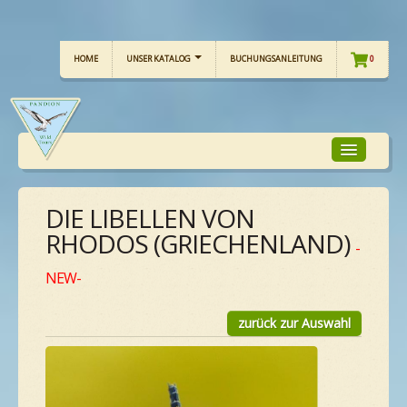
HOME
UNSER KATALOG
BUCHUNGSANLEITUNG
0
DIE LIBELLEN VON
TOUR-FOKUS
RHODOS (GRIECHENLAND)
-
TOUR-KALENDER
NEW-
zurück zur Auswahl
UNSERE TOUREN
CHECKLISTE